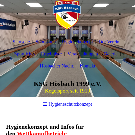
Startseite
Sponsoren
Hygienekonzept
Der Verein
Sportliches
Ergebnisse
Veranstaltungen
Galerie
Hösbacher Nachr.
Kontakt
KSG Hösbach 1999 e.V.
Kegelsport seit 1919
Hygieneschutzkonzept
Hygienekonzept und Infos für
den
Wettkampfbetrie
b
: